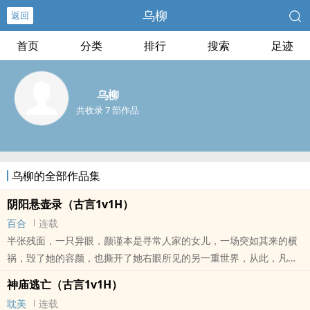
乌柳
返回
首页
分类
排行
搜索
足迹
乌柳
共收录 7 部作品
乌柳的全部作品集
阴阳悬壶录（古言1v1H）
百合
连载
半张残面，一只异眼，颜谨本是寻常人家的女儿，一场突如其来的横
祸，毁了她的容颜，也撕开了她右眼所见的另一重世界，从此，凡人
身上流转的喜怒哀乐、枯荣兴衰，在她眼中皆化作了丝缕可见的气。
神庙逃亡（古言1v1H）
医者，不避垢，不择地，提着药箱走入青楼楚馆，扎根于这江湖中最
耽美
连载
泥泞也最繁华的方寸之地。在这里，三教九流交汇，人心与鬼魅同