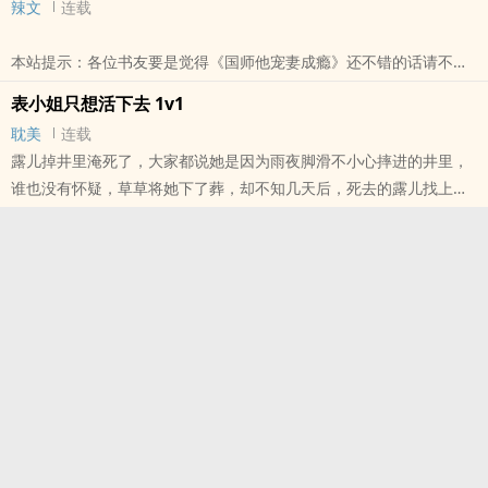
辣文
连载
本站提示：各位书友要是觉得《国师他宠妻成瘾》还不错的话请不要
忘记向您QQ群和微博里的朋友推荐哦！
表小姐只想活下去 1v1
耽美
连载
露儿掉井里淹死了，大家都说她是因为雨夜脚滑不小心摔进的井里，
谁也没有怀疑，草草将她下了葬，却不知几天后，死去的露儿找上了
府中的表小姐。 燕璇自小体弱多病，两岁时父母遇难，承蒙姨母
收养，悉心照料，才得以活下来，她以为自己一辈子都得做个药罐
子，谁知死去的露儿告诉她，这一切病痛皆因她天生阳气低，妖邪鬼
怪跟在她身边偷偷窃取她的阳气所致。 露儿愿意帮她驱赶鬼怪，
条件是要她揭穿三夫人偷人的事情，为了活命
本站提示：各位书友要是觉得《表小姐只想活下去 1v1》还不错的话
请不要忘记向您QQ群和微博里的朋友推荐哦！