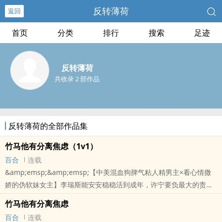
反转薄荷
返回
首页
分类
排行
搜索
足迹
反转薄荷
共收录 2 部作品
反转薄荷的全部作品集
竹马他有分离焦虑（1v1）
百合
连载
&amp;emsp;&amp;emsp;【中美混血狗脾气粘人精男主×看心情撒
娇的伪软妹女主】李瑞斯能安安稳稳活到成年，许宁要负最大的责
任。迷恋危险几乎是他的本能，死都不怕的人，却无法忍受没有她的
竹马他有分离焦虑
时间。唯有这根安全绳，他永远也不会解开。对许宁而言，李瑞斯是
百合
连载
她贫瘠生活里的风筝。只有她牵着他，他才能飞得更高更远。感官成