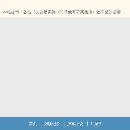
瘾×柔性治疗------观前提示：*无脑小甜文，1v1he*双c双初
本站提示：各位书友要是觉得《竹马他有分离焦虑》还不错的话请不
本站提示：各位书友要是觉得《竹马他有分离焦虑（1v1）》还不错
要忘记向您QQ群和微博里的朋友推荐哦！
的话请不要忘记向您QQ群和微博里的朋友推荐哦！
首页
阅读记录
搜索小说
顶部