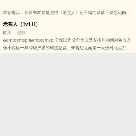
道，在他的字典里，老是动手动脚实在惹人无奈的人，也叫老实人。?
本站提示：各位书友要是觉得《老实人》还不错的话请不要忘记向您
本站提示：各位书友要是觉得《老实人（1v1）》还不错的话请不要
QQ群和微博里的朋友推荐哦！
忘记向您QQ群和微博里的朋友推荐哦！
老实人（1v1 H）
耽美
连载
&amp;emsp;&amp;emsp;宁然以为父母为自己安排的相亲对象会是
像小说里一样冷峻严肃的霸道总裁，未曾想见面第一天便对此人打上
另一个极端刻板印象标签：聂取麟此人风趣幽默，谦逊有礼，然而长
得却一副狐狸精样，绝对是个渣男！? 对于宁然的以貌取人，聂取麟
只是笑了笑，客气的说：宁小姐，我是个老实人。? 后来宁然才知
道，在他的字典里，老是动手动脚实在惹人无奈的人，也叫老实人。?
本站提示：各位书友要是觉得《老实人（1v1 H）》还不错的话请不
要忘记向您QQ群和微博里的朋友推荐哦！