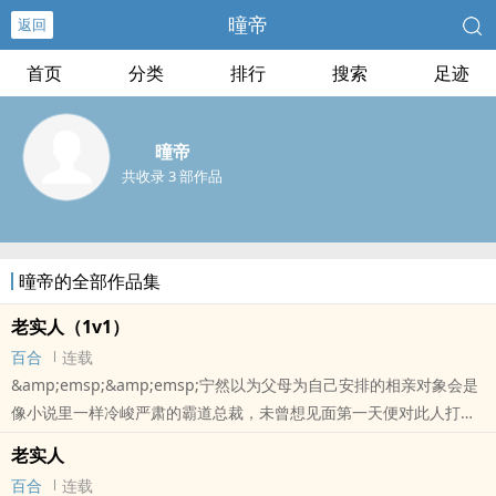
曈帝
返回
首页
分类
排行
搜索
足迹
曈帝
共收录 3 部作品
曈帝的全部作品集
老实人（1v1）
百合
连载
&amp;emsp;&amp;emsp;宁然以为父母为自己安排的相亲对象会是
像小说里一样冷峻严肃的霸道总裁，未曾想见面第一天便对此人打上
另一个极端刻板印象标签：聂取麟此人风趣幽默，谦逊有礼，然而长
老实人
得却一副狐狸精样，绝对是个渣男！? 对于宁然的以貌取人，聂取麟
百合
连载
只是笑了笑，客气的说：宁小姐，我是个老实人。? 后来宁然才知