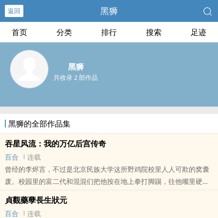
黑狮
返回
首页
分类
排行
搜索
足迹
黑狮
共收录 2 部作品
黑狮的全部作品集
吞星风流：我的万亿后宫传奇
百合
连载
曾经的李烬言，不过是北京民族大学这所野鸡院校里人人可欺的窝囊
废。校园里的富二代和混混们把他按在地上拳打脚踢，往他嘴里硬塞
腐烂垃圾，扒光衣服当众羞辱，他只能红着眼眶死死咬紧牙关，敢怒
貞觀藥孽長生狀元
却不敢言。那根尚未觉醒的普通肉棒，更是只能在深夜里默默勃起，
百合
连载
忍受着屈辱带来的隐秘渴望。直到河北十渡那场意外，他误吞了从天