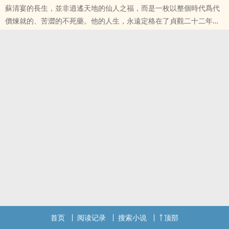
蘇清宴的長生，並非逍遙天地的仙人之福，而是一枚以整個時代爲代
而降的克洛坦星三级文明星核，冰冷威严的星核瞬间融进血肉，亿万
價煉就的、苦澀的不死藥。他的人生，永遠定格在了貞觀二十二年的
年宇宙威能彻底觉醒。从此他的人生彻底开
那個黃昏。?? ? ? 時間在他身上失去了意義。他的面容永遠停留在二十
本站提示：各位书友要是觉得《吞星风流：我的万亿后宫传奇》还不
五六歲的青年模樣，眉眼間曾有的意氣風發，早已被數百年的風霜洗
错的话请不要忘记向您QQ群和微博里的朋友推荐哦！
滌成一種深水無波的沉靜。
本站提示：各位书友要是觉得《貞觀藥孽長生狀元》还不错的话请不
要忘记向您QQ群和微博里的朋友推荐哦！
首页
阅读记录
搜索小说
顶部