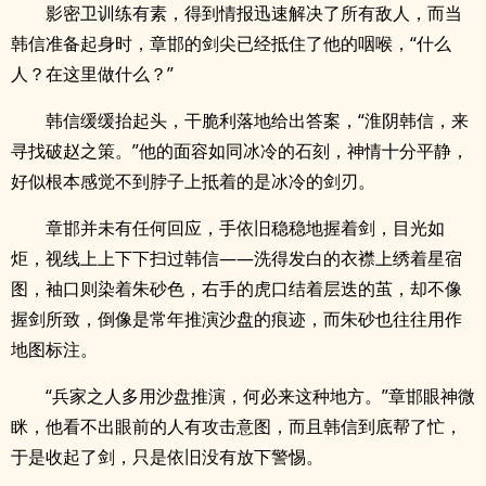
影密卫训练有素，得到情报迅速解决了所有敌人，而当
韩信准备起身时，章邯的剑尖已经抵住了他的咽喉，“什么
人？在这里做什么？”
韩信缓缓抬起头，干脆利落地给出答案，“淮阴韩信，来
寻找破赵之策。”他的面容如同冰冷的石刻，神情十分平静，
好似根本感觉不到脖子上抵着的是冰冷的剑刃。
章邯并未有任何回应，手依旧稳稳地握着剑，目光如
炬，视线上上下下扫过韩信——洗得发白的衣襟上绣着星宿
图，袖口则染着朱砂色，右手的虎口结着层迭的茧，却不像
握剑所致，倒像是常年推演沙盘的痕迹，而朱砂也往往用作
地图标注。
“兵家之人多用沙盘推演，何必来这种地方。”章邯眼神微
眯，他看不出眼前的人有攻击意图，而且韩信到底帮了忙，
于是收起了剑，只是依旧没有放下警惕。