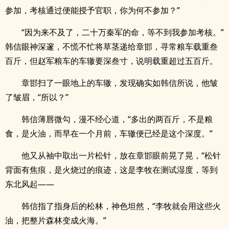
参加，考核通过便能授予官职，你为何不参加？”
“因为来不及了，二十万秦军的命，等不到我参加考核。”
韩信眼神深邃，不慌不忙将草茎递给章邯，寻常粮车载重叁
百斤，但赵军粮车的车辙要深叁寸，说明载重超过五百斤。
章邯扫了一眼地上的车辙，发现确实如韩信所说，他皱
了皱眉，“所以？”
韩信薄唇微勾，漫不经心道，“多出的两百斤，不是粮
食，是火油，而早在一个月前，车辙便已经是这个深度。”
他又从袖中取出一片松针，放在章邯眼前晃了晃，“松针
背面有焦痕，是火烧过的痕迹，这是李牧在测试湿度，等到
东北风起——
韩信指了指身后的松林，神色坦然，“李牧就会用这些火
油，把整片森林变成火海。”