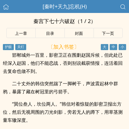
[秦时+天九]忘机(H)
秦宫下七十六破赵（1 / 2）
上一章
目录
封面
下一页
〔加入书签〕
邯郸城外一百里，影密卫正在围剿赵国斥候，但此处已
经深入赵国，他们不能恋战，否则别说截获情报，连活着回
去复命也做不到。
二十丈外的韩信突然踹了一脚树干，声波震起林中群
鸦，暴露了藏在树冠里的弓箭手。
“巽位叁人，坎位两人。”韩信对着惊疑的影密卫报出方
位，然后无视周围的刀光剑影，旁若无人的蹲下，用草茎测
量车辙深度。