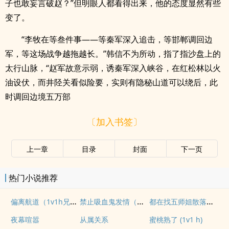
子也敢妄言破赵？”但明眼人都看得出来，他的态度显然有些
变了。
“李牧在等叁件事——等秦军深入追击，等邯郸调回边
军，等这场战争越拖越长。”韩信不为所动，指了指沙盘上的
太行山脉，“赵军故意示弱，诱秦军深入峡谷，在红松林以火
油设伏，而井陉关看似险要，实则有隐秘山道可以绕后，此
时调回边境五万部
〔加入书签〕
上一章
目录
封面
下一页
热门小说推荐
偏离航道（1v1h兄妹骨科bg）
禁止吸血鬼发情（姐狗高H 1v1）
都在找五师姐散落的法宝
夜幕喧嚣
从属关系
蜜桃熟了 (1v1 h)