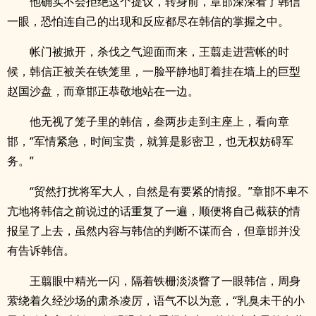
他确实不会拒绝这个提议，转身前，章邯深深看了韩信
一眼，恐怕连自己的出现和反应都尽在韩信的掌握之中。
帐门被掀开，杀伐之气迎面而来，王翦走进营帐的时
候，韩信正被关在铁笼里，一脸平静地盯着挂在墙上的巨型
赵国沙盘，而章邯正恭敬地站在一边。
他无视了笼子里的韩信，叁两步走到主座上，看向章
邯，“军情紧急，时间宝贵，就算是影密卫，也无权妨碍军
务。”
“贸然打扰将军大人，自然是有要紧的情报。”章邯不卑不
亢地将韩信之前说过的话重复了一遍，顺便将自己截获的情
报呈了上去，虽然内容与韩信的判断不谋而合，但章邯并没
有告诉韩信。
王翦眼中精光一闪，隔着铁栅淡淡瞥了一眼韩信，周身
萦绕着久经沙场的肃杀凌厉，语气不以为意，“乳臭未干的小