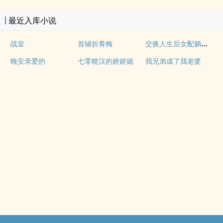
最近入库小说
交换人生后女配躺赢全豪门团宠
战皇
首辅折青梅
晚安亲爱的
七零糙汉的娇娇媳
我兄弟成了我老婆