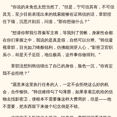
“你说的未免也太想当然了。”但是，宁可信其有，不可信
其无，至少目前表现出来的线索能够佐证韩信的话，章邯捏
住下颌，沉思片刻后，问道，“那你想做什么？”
“想请你帮我引荐秦军主将，等我到了营帐，身家性命都
在你们掌握之中，我说的是真是假，自然可以分辨。”韩信凝
视章邯，目光如刀锋般锐利，仿佛能洞穿人心，“影密卫官职
虽小，却是天子近臣，地位极高，这件事你做得到。”
章邯没想到韩信猜出了自己的身份，脸色一沉，“你肯定
我不会拒绝？”
“愿意来这里执行任务的人，一定不会拒绝这么好的机
会，合作愉快。”韩信难得勾了勾薄唇，如果拿着忘机给的信
物去找影密卫，便根本不需要像这样大费周折，但是——他
不需要，把东西留下来做个纪念倒是不错。