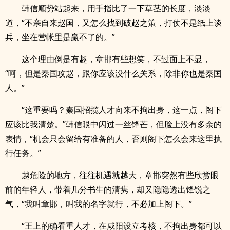
韩信顺势站起来，用手指比了一下草茎的长度，淡淡
道，“不亲自来赵国，又怎么找到破赵之策，打仗不是纸上谈
兵，坐在营帐里是赢不了的。”
这个理由倒是有趣，章邯有些想笑，不过面上不显，
“呵，但是秦国攻赵，跟你应该没什么关系，除非你也是秦国
人。”
“这重要吗？秦国招揽人才向来不拘出身，这一点，阁下
应该比我清楚。”韩信眼中闪过一丝锋芒，但脸上没有多余的
表情，“机会只会留给有准备的人，否则阁下怎么会来这里执
行任务。”
越危险的地方，往往机遇就越大，章邯突然有些欣赏眼
前的年轻人，带着几分书生的清隽，却又隐隐透出锋锐之
气，“我叫章邯，叫我的名字就行，不必加上阁下。”
“王上的确看重人才，在咸阳设立考核，不拘出身都可以