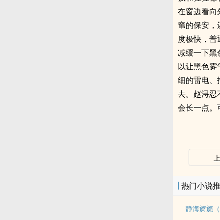
在窗边看向
窜的保安，
度极快，普
减缓一下黑
以让黑色雾
细的雷电、
去。赵浔忍
会长一点。
热门小说
静海旖旎（