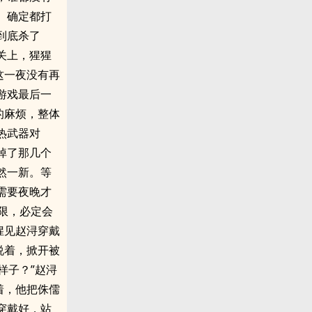
。确定都打
到底杀了
关上，猩猩
这一夜没有再
游戏最后一
的麻烦，整体
热武器对
掉了那几个
然一新。等
需要夜晚才
限，必定会
猩见赵浔穿戴
说着，掀开被
样子？”赵浔
着，他把侏儒
穿戴好，站