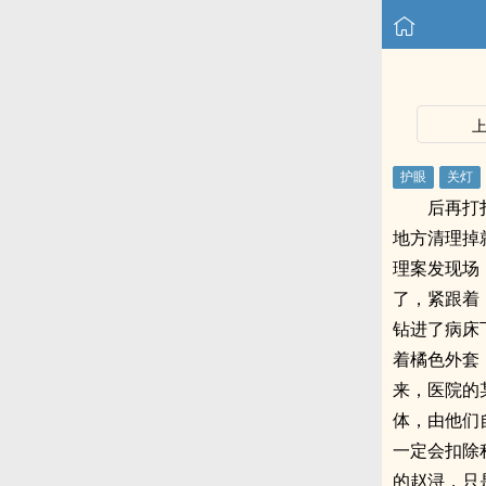
后再打
地方清理掉
理案发现场
了，紧跟着
钻进了病床
着橘色外套
来，医院的
体，由他们
一定会扣除
的赵浔，只