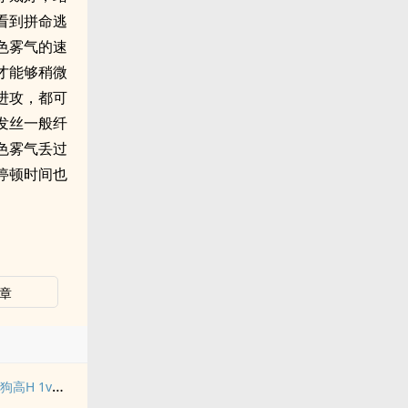
看到拼命逃
色雾气的速
才能够稍微
进攻，都可
发丝一般纤
色雾气丢过
停顿时间也
章
禁止吸血鬼发情（姐狗高H 1v1）