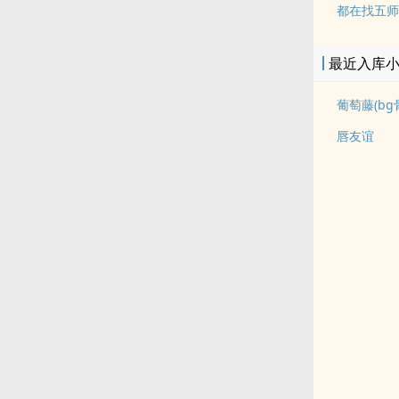
都在找五师
最近入库
葡萄藤(bg
唇友谊