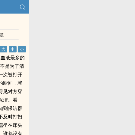
章
把血液最多的
也不是为了清
一次被打开
的瞬间，就
浔见对方穿
保洁。看
知到保洁群
不及时打扫
端坐在床头
，谁都没有