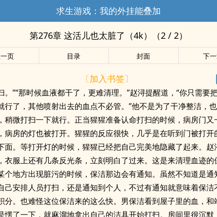
求生游戏：我的外挂能叠加
第276章 这活儿也太脏了（4k）（2 / 2）
上一页
目录
封面
下一
〔加入书签〕
扫。”“那时候血液都干了，更难清理。”赵浔提醒道，“你只需要
就行了，其他喷射出去的血点不必管。”他不是为了干净整洁，
，稍微打扫一下就行。正当猩猩准备认命打扫的时候，病房门又
，病房的灯也被打开。猩猩的反应很快，几乎是在听到门被打开
下面。等打开灯的时候，猩猩已经把自己完美地隐藏了起来。赵
，衣服上还有几条反光条，立刻明白了过来。这是来清理血迹的
某个地方出现脏污的时候，保洁那边会有通知。虽然不知道是通
自己安排人员打扫，还是通知到个人，不过有通知就意味着保洁
积分。也难怪这位保洁来的这么快。男保洁看到屋子里的血，和
是愣了一下，就麻溜地拿出自己的洁具开始打扫。房间里很沉默