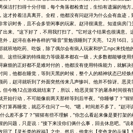
男保洁打扫得十分仔细，每个角落都检查过，生怕有遗漏的地方
，这才拎着洁具离开。全程，他都没有问赵浔为什么会有血迹，
非常识时务，且不会多管闲事的玩家。赵浔很满意。知道病房门
了出来。“这下好了，不用我打扫了。”它对这个结果也很满意。
意外，赵浔在各种各样的“噪音”里勉强睡到了天亮。12月16日。
部就班地吃药、吃饭，除了偶尔会有病人玩家和护工npc来找他
坦。这些玩家的特殊能力等级基本都在一级，大多数都能够使用
浔麻烦的正好都不是难对付的，他都没有使用特殊能力，就解决
时间，他都在睡觉，等到天黑的时候，整个人的精神状态已经焕
颗药，赵浔就听到了外面突然传来几声惨叫。他并不惊讶。恶灵
，但今晚12点游戏就结束了，所以，给恶灵留下的屠杀时间很有
就开始行动，不可能像前两天那样等到后半夜。“你睡够了？”猩
不打算再睡觉，就忍不住问了一句。“嗯，时间差不多了。”赵浔
“什么差不多了？”猩猩有些不理解，“你怎么看起来像是要打架的
猩的问题，只是说：“接下来没你们俩什么事，回去休息吧。”说
收回了【灵长类的祝福】之中。然后，他拿出【变色龙的斗篷】