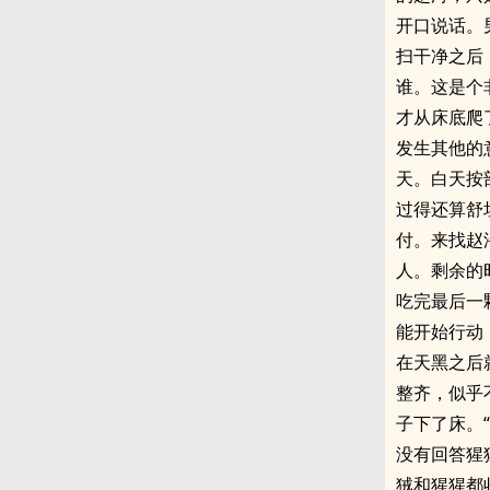
开口说话。
扫干净之后
谁。这是个
才从床底爬
发生其他的
天。白天按
过得还算舒
付。来找赵
人。剩余的
吃完最后一
能开始行动
在天黑之后
整齐，似乎
子下了床。
没有回答猩
狨和猩猩都