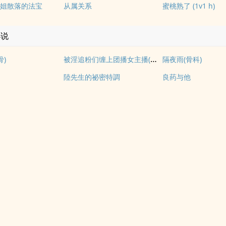
姐散落的法宝
从属关系
蜜桃熟了 (1v1 h)
小说
被淫追粉们缠上团播女主播(露出NPH)
骨)
隔夜雨(骨科)
陸先生的祕密特調
良药与他