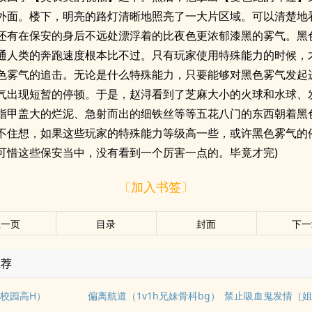
外面。楼下，明亮的路灯清晰地照亮了一大片区域。可以清楚地
还有在保安的身后不远处漂浮着的比夜色更浓郁漆黑的雾气。黑
通人类的奔跑速度根本比不过。只有玩家使用特殊能力的时候，
色雾气的追击。无论是什么特殊能力，只要能够对黑色雾气发起
气出现短暂的停顿。于是，赵浔看到了芝麻大小的火球和水球、
指甲盖大的烂泥、急射而出的细铁丝等等五花八门的东西朝着黑
不住想，如果这些玩家的特殊能力等级高一些，或许黑色雾气的
可惜这些保安当中，没有看到一个厉害一点的。毕竟才完)
〔加入书签〕
上一页
目录
封面
下一
推荐
校园高H）
偏离航道（1v1h兄妹骨科bg）