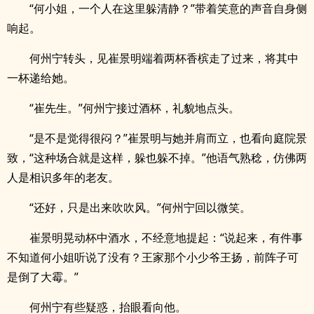
“何小姐，一个人在这里躲清静？”带着笑意的声音自身侧
响起。
何州宁转头，见崔景明端着两杯香槟走了过来，将其中
一杯递给她。
“崔先生。”何州宁接过酒杯，礼貌地点头。
“是不是觉得很闷？”崔景明与她并肩而立，也看向庭院景
致，“这种场合就是这样，躲也躲不掉。”他语气熟稔，仿佛两
人是相识多年的老友。
“还好，只是出来吹吹风。”何州宁回以微笑。
崔景明晃动杯中酒水，不经意地提起：“说起来，有件事
不知道何小姐听说了没有？王家那个小少爷王扬，前阵子可
是倒了大霉。”
何州宁有些疑惑，抬眼看向他。