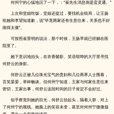
何州宁的心猛地沉了一下，：“崔先生消息倒是蛮灵通。”
上次和堂姐吃饭，堂姐还提过，要找机会组局，让王扬
给她和李望知道歉，说“毕竟两家还有生意往来，关系也不好
闹得太僵”。
可按照崔景明的说法，那个时候，王扬早就已经躺在医
院里了。
她下意识地抬头，在衣香鬓影、笑语喧哗的大厅里寻找
何舒云的身影。
何舒云正被几位珠光宝气的贵妇和几位商界人士围着，
言笑晏晏，举杯畅谈。但何州宁知道，王家与何家生意往来
密切，王家出事，何舒云这段时间的日子肯定不会好过。
似乎察觉到她的目光，何舒云抬起头，隔着人群，对上
了何州宁的视线。她脸上的笑容未变，甚至对何州宁微微颔