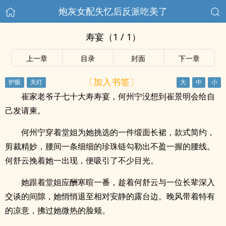
炮灰女配失忆后反派吃美了
寿宴（1 / 1）
上一章
目录
封面
下一章
〔加入书签〕
崔家老爷子七十大寿寿宴，何州宁没想到崔景明会给自
己发请柬。
何州宁穿着堂姐为她挑选的一件缎面长裙，款式简约，
剪裁精妙，腰间一条细细的珍珠链勾勒出不盈一握的腰线。
何舒云挽着她一出现，便吸引了不少目光。
她跟着堂姐应酬寒暄一番，趁着何舒云与一位长辈深入
交谈的间隙，她悄悄退至相对安静的露台边。晚风带着特有
的凉意，拂过她微热的脸颊。