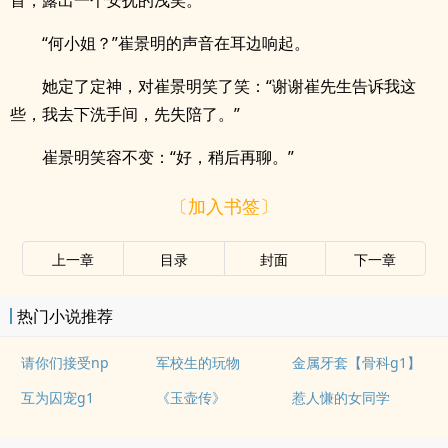
首，露出一个安抚的浅笑。
“何小姐？”崔景明的声音在耳边响起。
她定了定神，对崔景明笑了笑：“谢谢崔先生告诉我这
些，我去下洗手间，先失陪了。”
崔景明笑容不变：“好，稍后再聊。”
〔加入书签〕
上一章
目录
封面
下一章
热门小说推荐
请你们接受np
军校生的玩物
金属牙套【骨科g1】
互为囚宠g1
《玉壶传》
惹人慊的女同学