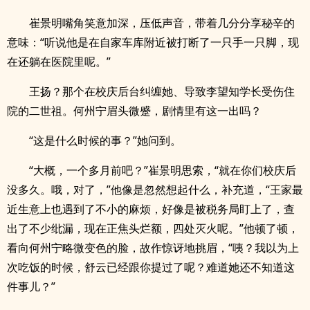
崔景明嘴角笑意加深，压低声音，带着几分分享秘辛的
意味：“听说他是在自家车库附近被打断了一只手一只脚，现
在还躺在医院里呢。”
王扬？那个在校庆后台纠缠她、导致李望知学长受伤住
院的二世祖。何州宁眉头微蹙，剧情里有这一出吗？
“这是什么时候的事？”她问到。
“大概，一个多月前吧？”崔景明思索，“就在你们校庆后
没多久。哦，对了，”他像是忽然想起什么，补充道，“王家最
近生意上也遇到了不小的麻烦，好像是被税务局盯上了，查
出了不少纰漏，现在正焦头烂额，四处灭火呢。”他顿了顿，
看向何州宁略微变色的脸，故作惊讶地挑眉，“咦？我以为上
次吃饭的时候，舒云已经跟你提过了呢？难道她还不知道这
件事儿？”