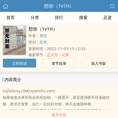
想你（1v1H）
首页
分类
排行
搜索
足迹
想你（1v1H）
作者：
霁雨
类别：
耽美
2022-11-03 15:12:32
更新时间：
最新章节：
正文完：记录
立即阅读
章节目录
加入书架
内容简介
zαjǐαòsнц.còм(zajiaoshu.com)
如果知道未来宋琛会前程似锦，一路晋升，甚至使强硬手段逼她结
婚，易书月发誓，自己一定好好对他，绝不会做那种事。
——追他一年，好不容易把人追到手，没过几天就拍拍屁股走人。
展开全部
婚后，宋琛展现出和冷漠表象截然不同的态度，每次上床都会撞到最