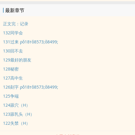
深处，易书月哭得满脸是泪，男人充耳不闻，撞得更深，唇瓣贴着她
最新章节
耳朵：“易书月，还敢跑吗？”
“……”
正文完：记录
“知不知道我有多想你？”
132同学会
坚定1v1双c不动摇，偏婚后日常
131过来 ρǒ18тǒ8573;ǒ8499;
高岭之花（已黑化）x 没心没肺傻白甜
130回不去
大概是个男主隐忍已久，女主撩而不自知的故事。
129最好的朋友
128秘密
127高中生
126刻字 ρǒ18тǒ8573;ǒ8499;
125争端
124舔穴（H）
123舔乳头（H）
122失禁（H）