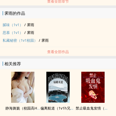
查看全部章节
霁雨的作品
腻味（1v1）
/
霁雨
思慕（1v1）
/
霁雨
私藏秘密（1v1校园）
/
霁雨
查看全部作品
相关推荐
静海旖旎（校园高H）
偏离航道（1v1h兄妹骨科bg）
禁止吸血鬼发情（姐狗高H 1v1）